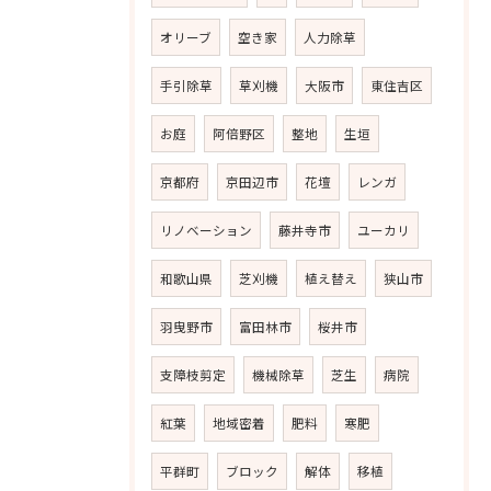
オリーブ
空き家
人力除草
手引除草
草刈機
大阪市
東住吉区
お庭
阿倍野区
整地
生垣
京都府
京田辺市
花壇
レンガ
リノベーション
藤井寺市
ユーカリ
和歌山県
芝刈機
植え替え
狭山市
羽曳野市
富田林市
桜井市
支障枝剪定
機械除草
芝生
病院
紅葉
地域密着
肥料
寒肥
平群町
ブロック
解体
移植