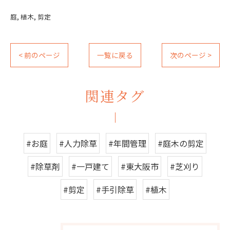
庭
植木
剪定
< 前のページ
一覧に戻る
次のページ >
関連タグ
#お庭
#人力除草
#年間管理
#庭木の剪定
#除草剤
#一戸建て
#東大阪市
#芝刈り
#剪定
#手引除草
#植木