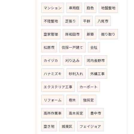
マンション
専用庭
庭色
地盤整地
不陸整地
芝張り
平群
八尾市
空家管理
岸和田市
新築
掘り取り
松原市
伐採一戸建て
会社
カイヅカ
刈り込み
河内長野市
ハナミズキ
砂利入れ
外構工事
エクステリア工事
カーポート
リフォーム
樹木
強剪定
高所作業車
高木剪定
豊中市
空き地
城東区
フェイジョア