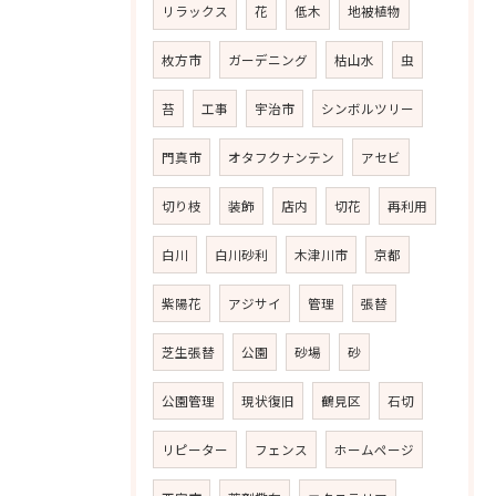
リラックス
花
低木
地被植物
枚方市
ガーデニング
枯山水
虫
苔
工事
宇治市
シンボルツリー
門真市
オタフクナンテン
アセビ
切り枝
装飾
店内
切花
再利用
白川
白川砂利
木津川市
京都
紫陽花
アジサイ
管理
張替
芝生張替
公園
砂場
砂
公園管理
現状復旧
鶴見区
石切
リピーター
フェンス
ホームページ