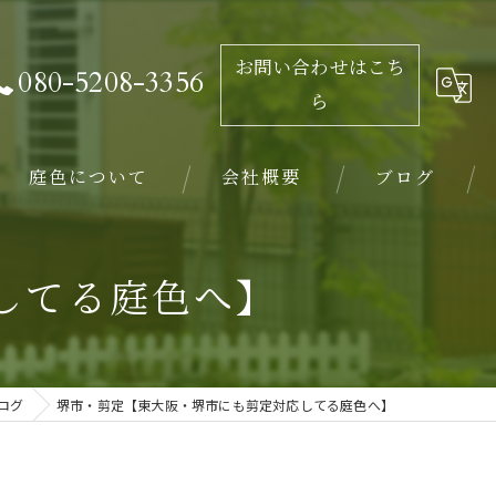
お問い合わせはこち
080-5208-3356
ら
庭色について
会社概要
ブログ
庭
してる庭色へ】
植木
ガーデニング
ログ
堺市・剪定【東大阪・堺市にも剪定対応してる庭色へ】
剪定
求人