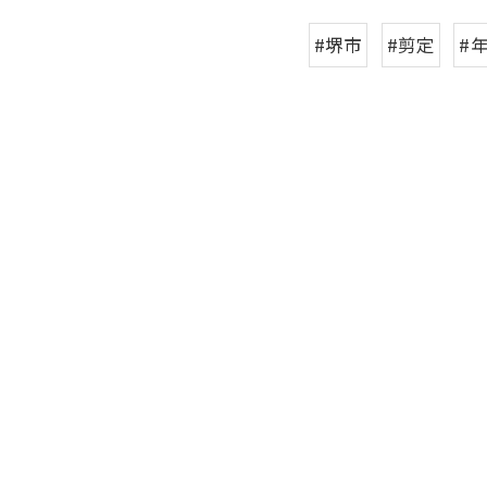
#堺市
#剪定
#