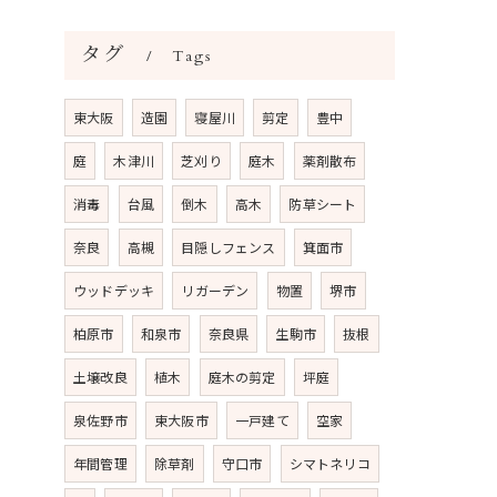
タグ
Tags
東大阪
造園
寝屋川
剪定
豊中
庭
木津川
芝刈り
庭木
薬剤散布
消毒
台風
倒木
高木
防草シート
奈良
高槻
目隠しフェンス
箕面市
ウッドデッキ
リガーデン
物置
堺市
柏原市
和泉市
奈良県
生駒市
抜根
土壌改良
植木
庭木の剪定
坪庭
泉佐野市
東大阪市
一戸建て
空家
年間管理
除草剤
守口市
シマトネリコ