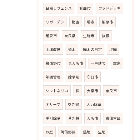
目隠しフェンス
箕面市
ウッドデッキ
リガーデン
物置
堺市
柏原市
和泉市
奈良県
生駒市
抜根
土壌改良
植木
庭木の剪定
坪庭
泉佐野市
東大阪市
一戸建て
空家
年間管理
除草剤
守口市
シマトネリコ
松
大東市
奈良市
オリーブ
空き家
人力除草
手引除草
草刈機
大阪市
東住吉区
お庭
阿倍野区
整地
生垣