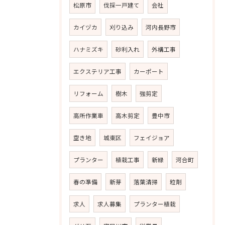
松原市
伐採一戸建て
会社
カイヅカ
刈り込み
河内長野市
ハナミズキ
砂利入れ
外構工事
エクステリア工事
カーポート
リフォーム
樹木
強剪定
高所作業車
高木剪定
豊中市
空き地
城東区
フェイジョア
プランター
植栽工事
新緑
河合町
春の準備
新芽
落葉清掃
粒剤
求人
求人募集
プランター植栽