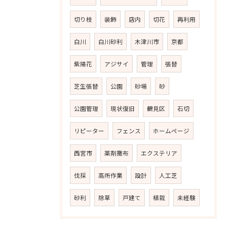
切り枝
装飾
店内
切花
再利用
白川
白川砂利
木津川市
京都
紫陽花
アジサイ
管理
張替
芝生張替
公園
砂場
砂
公園管理
現状復旧
鶴見区
石切
リピーター
フェンス
ホームページ
西宮市
薬剤撒布
エクステリア
伐採
高所作業
設計
人工芝
砂利
除草
戸建て
植栽
未経験