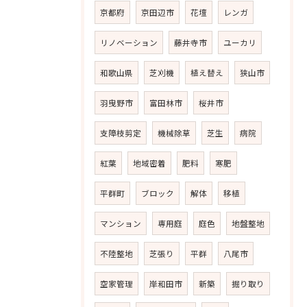
京都府
京田辺市
花壇
レンガ
リノベーション
藤井寺市
ユーカリ
和歌山県
芝刈機
植え替え
狭山市
羽曳野市
富田林市
桜井市
支障枝剪定
機械除草
芝生
病院
紅葉
地域密着
肥料
寒肥
平群町
ブロック
解体
移植
マンション
専用庭
庭色
地盤整地
不陸整地
芝張り
平群
八尾市
空家管理
岸和田市
新築
掘り取り