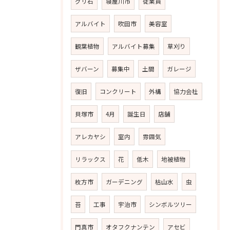
グリ石
寝屋川市
従業員
アルバイト
吹田市
美容室
観葉植物
アルバイト募集
草刈り
ザバーン
募集中
土間
ガレージ
復旧
コンクリート
外構
協力会社
貝塚市
4月
誕生日
店舗
アレカヤシ
室内
雰囲気
リラックス
花
低木
地被植物
枚方市
ガーデニング
枯山水
虫
苔
工事
宇治市
シンボルツリー
門真市
オタフクナンテン
アセビ