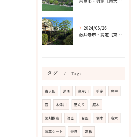
奈良市・剪定【東大阪・奈良市に剪定対応してる庭色】
2024/05/26
藤井寺市・剪定【東大阪・藤井寺市に剪定対応してる庭色】
タグ
Tags
東大阪
造園
寝屋川
剪定
豊中
庭
木津川
芝刈り
庭木
薬剤散布
消毒
台風
倒木
高木
防草シート
奈良
高槻